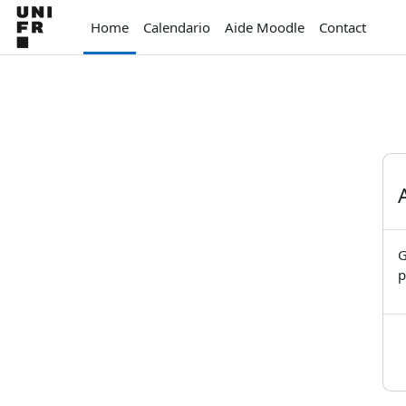
Vai al contenuto principale
Home
Calendario
Aide Moodle
Contact
G
p