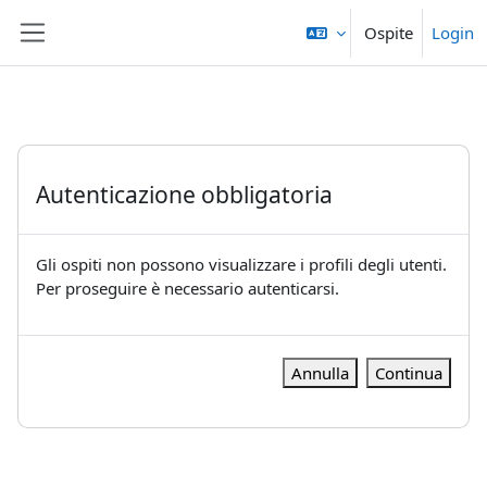
Vai al contenuto principale
Ospite
Login
Pannello laterale
Autenticazione obbligatoria
Gli ospiti non possono visualizzare i profili degli utenti.
Per proseguire è necessario autenticarsi.
Annulla
Continua