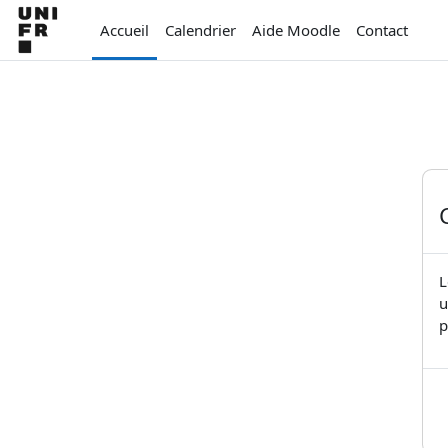
Passer au contenu principal
Accueil
Calendrier
Aide Moodle
Contact
L
u
p