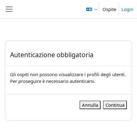
Vai al contenuto principale
Ospite
Login
Pannello laterale
Autenticazione obbligatoria
Gli ospiti non possono visualizzare i profili degli utenti.
Per proseguire è necessario autenticarsi.
Annulla
Continua