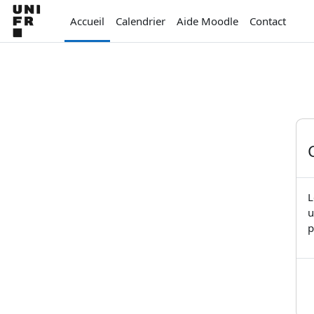
Passer au contenu principal
Accueil
Calendrier
Aide Moodle
Contact
L
u
p