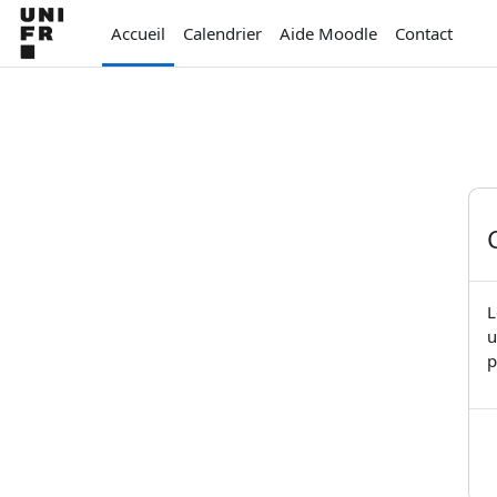
Passer au contenu principal
Accueil
Calendrier
Aide Moodle
Contact
L
u
p