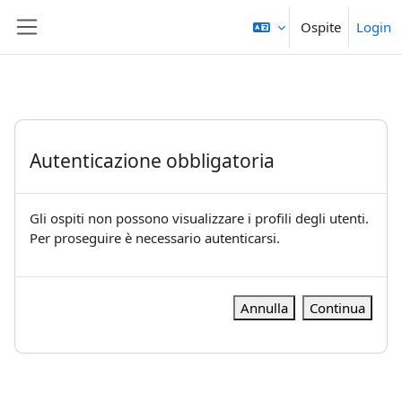
Vai al contenuto principale
Ospite
Login
Pannello laterale
Autenticazione obbligatoria
Gli ospiti non possono visualizzare i profili degli utenti.
Per proseguire è necessario autenticarsi.
Annulla
Continua