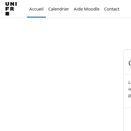
Passer au contenu principal
Accueil
Calendrier
Aide Moodle
Contact
L
u
p