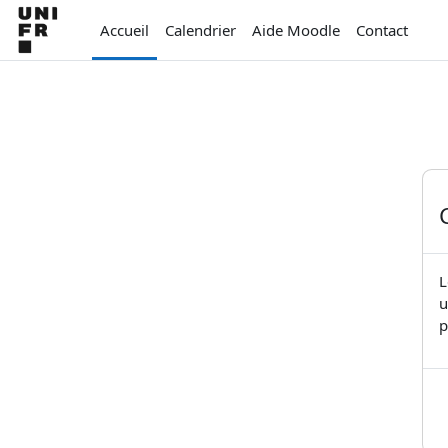
Passer au contenu principal
Accueil
Calendrier
Aide Moodle
Contact
L
u
p