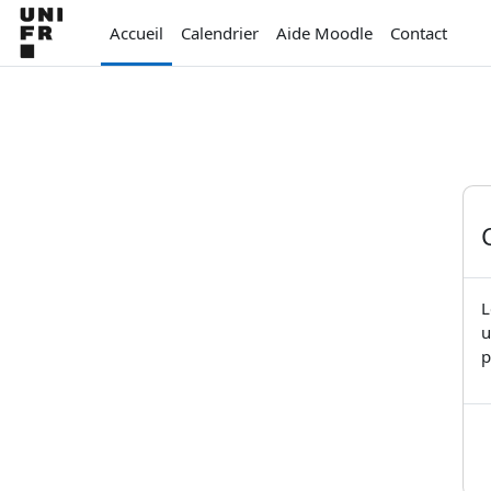
Passer au contenu principal
Accueil
Calendrier
Aide Moodle
Contact
L
u
p