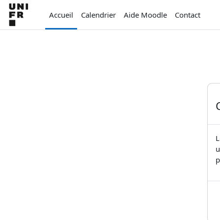
Passer au contenu principal
Accueil
Calendrier
Aide Moodle
Contact
L
u
p