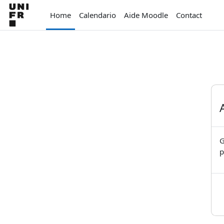
Vai al contenuto principale
Home
Calendario
Aide Moodle
Contact
G
p