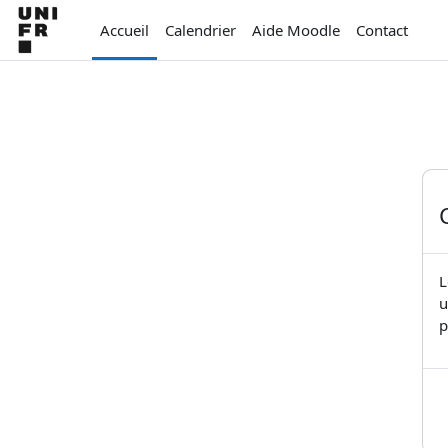
Passer au contenu principal
Accueil
Calendrier
Aide Moodle
Contact
L
u
p