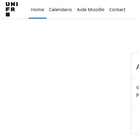
Vai al contenuto principale
Home
Calendario
Aide Moodle
Contact
G
p