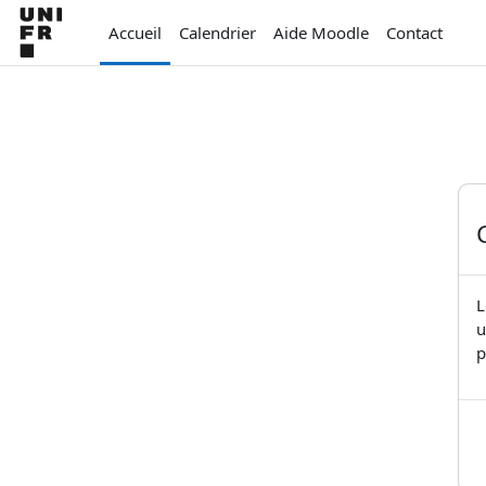
Passer au contenu principal
Accueil
Calendrier
Aide Moodle
Contact
L
u
p