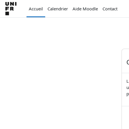
Passer au contenu principal
Accueil
Calendrier
Aide Moodle
Contact
L
u
p