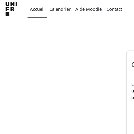
Passer au contenu principal
Accueil
Calendrier
Aide Moodle
Contact
L
u
p