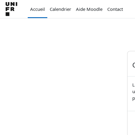
Passer au contenu principal
Accueil
Calendrier
Aide Moodle
Contact
L
u
p