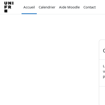
Passer au contenu principal
Accueil
Calendrier
Aide Moodle
Contact
L
u
p