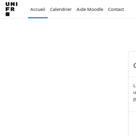
Passer au contenu principal
Accueil
Calendrier
Aide Moodle
Contact
L
u
p