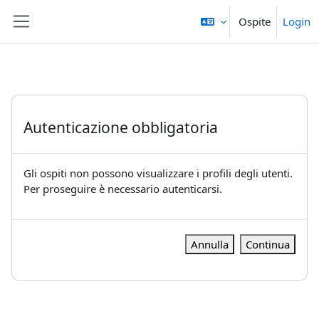
Vai al contenuto principale
Ospite
Login
Pannello laterale
Autenticazione obbligatoria
Gli ospiti non possono visualizzare i profili degli utenti.
Per proseguire è necessario autenticarsi.
Annulla
Continua