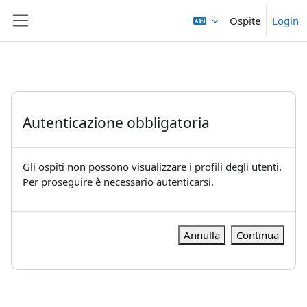
Vai al contenuto principale
Ospite
Login
Pannello laterale
Autenticazione obbligatoria
Gli ospiti non possono visualizzare i profili degli utenti.
Per proseguire è necessario autenticarsi.
Annulla
Continua