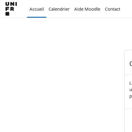
Passer au contenu principal
Accueil
Calendrier
Aide Moodle
Contact
L
u
p