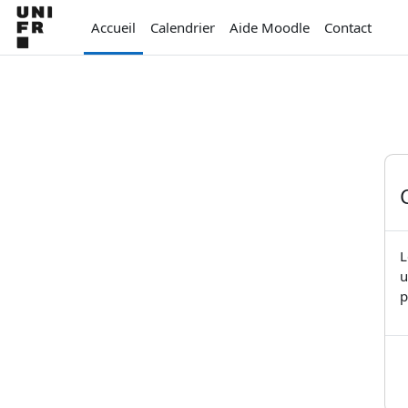
Passer au contenu principal
Accueil
Calendrier
Aide Moodle
Contact
L
u
p