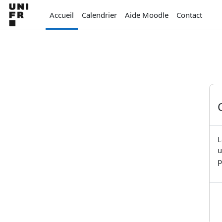
Passer au contenu principal
Accueil
Calendrier
Aide Moodle
Contact
L
u
p