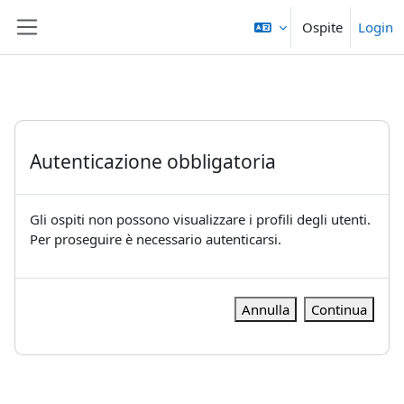
Vai al contenuto principale
Ospite
Login
Pannello laterale
Autenticazione obbligatoria
Gli ospiti non possono visualizzare i profili degli utenti.
Per proseguire è necessario autenticarsi.
Annulla
Continua