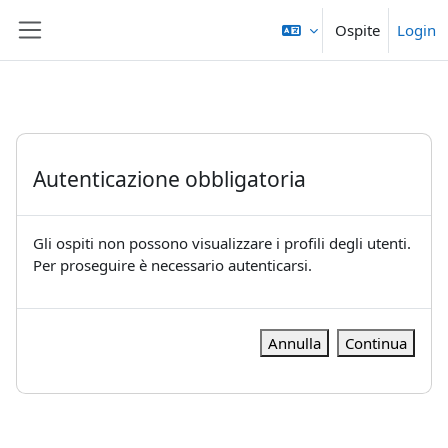
Vai al contenuto principale
Ospite
Login
Pannello laterale
Autenticazione obbligatoria
Gli ospiti non possono visualizzare i profili degli utenti.
Per proseguire è necessario autenticarsi.
Annulla
Continua