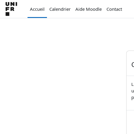
Passer au contenu principal
Accueil
Calendrier
Aide Moodle
Contact
L
u
p