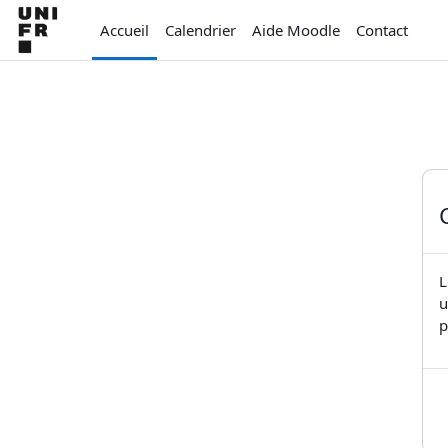
Passer au contenu principal
Accueil
Calendrier
Aide Moodle
Contact
L
u
p