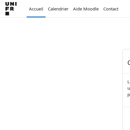
Passer au contenu principal
Accueil
Calendrier
Aide Moodle
Contact
L
u
p