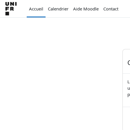
Passer au contenu principal
Accueil
Calendrier
Aide Moodle
Contact
L
u
p