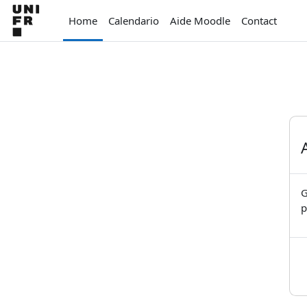
Vai al contenuto principale
Home
Calendario
Aide Moodle
Contact
G
p