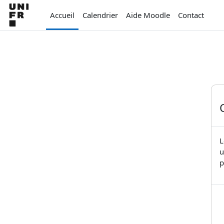
Passer au contenu principal
Accueil
Calendrier
Aide Moodle
Contact
L
u
p