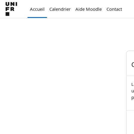
Passer au contenu principal
Accueil
Calendrier
Aide Moodle
Contact
L
u
p