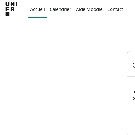
Passer au contenu principal
Accueil
Calendrier
Aide Moodle
Contact
L
u
p