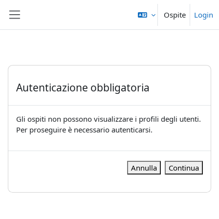
Vai al contenuto principale
Ospite
Login
Pannello laterale
Autenticazione obbligatoria
Gli ospiti non possono visualizzare i profili degli utenti.
Per proseguire è necessario autenticarsi.
Annulla
Continua