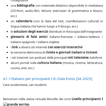
l'insegnante
una
bibliografia
con materiale didattico disponibile in mediateca
(CD-Rom, audio-libri, letture, eserciziari di grammatica e lessico,
ecc.)
un
calendario
(con la data del test, manifestazioni culturali in
lingua italiana che hanno luogo a Friburgo, ecc.)
le
soluzioni degli esercizi
distribuiti in fotocopia dall'insegnante
glossario di
falsi amici
italiano-francese / italiano-tedesco /
italiano-spagnolo / italiano-inglese
i
link
a diversi siti internet
con esercizi interattivi
la versione elettronica di
riviste e giornali italiani e ticinesi
i siti internet con podcast delle principali
reti televisive
italofone
alcuni portali sulla
cultura italiana
(musica, cinema, letteratura,
cucina, arte, ecc.)
A1.1/Italiano per principianti I B /Zala Ennio [SA-2025]
Care studentesse, cari studenti,
Benvenuti nella classe virtuale Moodle dei corsi
Livello principianti I
.