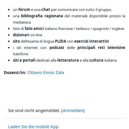
un
forum
e una
chat
per comunicare con tutto il gruppo.
una
bibliografia ragionata
del materiale disponibile presso la
mediateca
liste di
falsi amici
italiano-francese / tedesco / spagnolo / inglese
dizionari
on-line
sito
dell'esame di lingua
PLIDA
con
esercizi interattivi
i siti internet con
podcast
delle
principali reti televisive
italofone
siti e portali
dedicati alla
letteratura
e alla
cultura
italiana
Dozent/in:
Ottavio Ennio Zala
Sie sind nicht angemeldet. (
Anmelden
)
Laden Sie die mobile App