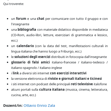
Qui troverete:
un
forum
e una
chat
per comunicare con tutto il gruppo e con
l'insegnante
una
bibliografia
con materiale didattico disponibile in mediateca
(CD-Rom, audio-libri, letture, eserciziari di grammatica e lessico,
ecc.)
un
calendario
(con la data del test, manifestazioni culturali in
lingua italiana che hanno luogo a Friburgo, ecc.)
le
soluzioni degli esercizi
distribuiti in fotocopia dall'insegnante
glossario di
falsi amici
italiano-francese / italiano-tedesco /
italiano-spagnolo / italiano-inglese
i
link
a diversi siti internet
con esercizi interattivi
la versione elettronica di
riviste e giornali italiani e ticinesi
i siti internet con podcast delle principali
reti televisive
italofone
alcuni portali sulla
cultura italiana
(musica, cinema, letteratura,
cucina, arte, ecc.)
Dozent/in:
Ottavio Ennio Zala