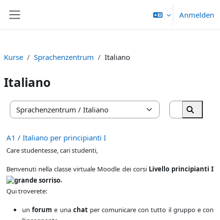
Zum Hauptinhalt
Anmelden
Website-Übersicht
Kurse
Sprachenzentrum
Italiano
Italiano
Kurse such
Kursbereiche
Kurse s
A1 / Italiano per principianti I
Care studentesse, cari studenti,
Benvenuti nella classe virtuale Moodle dei corsi
Livello principianti I
.
Qui troverete:
un
forum
e una
chat
per comunicare con tutto il gruppo e con