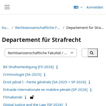
Zum Hauptinhalt
Anmelden
Website-Übersicht
Kurse
Rechtswissenschaftliche Fakultät
Departement für Strafrecht
Departement für Strafrecht
Kurse such
Kursbereiche
Kurse s
BK Strafverteidigung [FS-2026]
Criminologie [SA-2025]
Droit pénal I - Partie générale [SA-2025 + SP-2026]
Entraide internationale en matière pénale [SP-2026]
Filmabende
Global Justice and the Law [SP-2026]