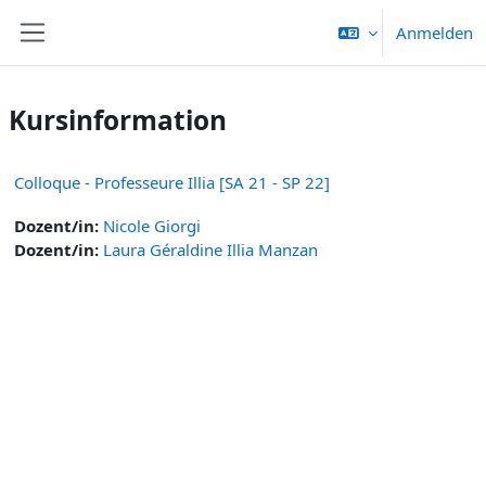
Zum Hauptinhalt
Anmelden
Website-Übersicht
Kursinformation
Colloque - Professeure Illia [SA 21 - SP 22]
Dozent/in:
Nicole Giorgi
Dozent/in:
Laura Géraldine Illia Manzan