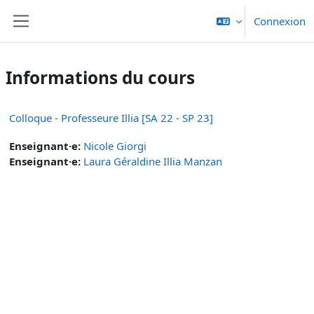
Passer au contenu principal
Connexion
Panneau latéral
Informations du cours
Colloque - Professeure Illia [SA 22 - SP 23]
Enseignant·e:
Nicole Giorgi
Enseignant·e:
Laura Géraldine Illia Manzan