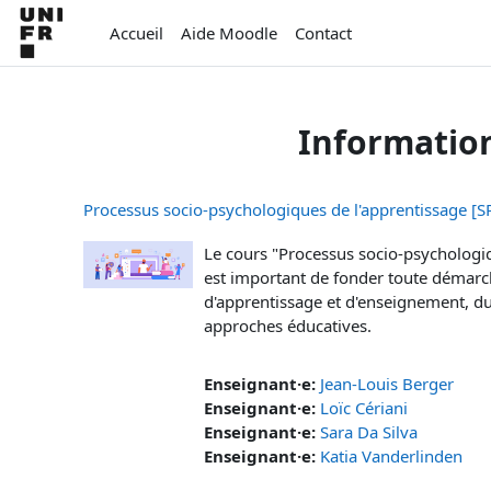
Passer au contenu principal
Accueil
Aide Moodle
Contact
Informatio
Processus socio-psychologiques de l'apprentissage [S
Le cours "Processus socio-psychologiqu
est important de fonder toute démarc
d'apprentissage et d'enseignement, du
approches éducatives.
Enseignant·e:
Jean-Louis Berger
Enseignant·e:
Loïc Cériani
Enseignant·e:
Sara Da Silva
Enseignant·e:
Katia Vanderlinden