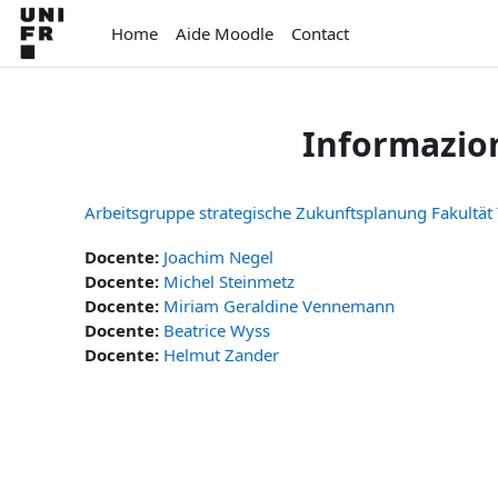
Vai al contenuto principale
Home
Aide Moodle
Contact
Informazion
Arbeitsgruppe strategische Zukunftsplanung Fakultät
Docente:
Joachim Negel
Docente:
Michel Steinmetz
Docente:
Miriam Geraldine Vennemann
Docente:
Beatrice Wyss
Docente:
Helmut Zander