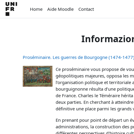
Vai al contenuto principale
Home
Aide Moodle
Contact
Informazion
Proséminaire. Les guerres de Bourgogne (1474‐1477)
Ce proséminaire vous propose de vous
géopolitiques majeures, opposa les m
l’organisation politique et territoria
bourguignonne résulta d’une politique
de France. Charles le Téméraire hérit
deux parties. En cherchant à atteindre
définitive une place parmi les grands v
En prenant pour point de départ un év
administrations, la construction des pr
différentes perspectives d'histoire cul