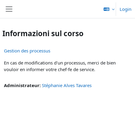
Vai al contenuto principale
Login
Pannello laterale
Informazioni sul corso
Gestion des processus
En cas de modifications d'un processus, merci de bien
vouloir en informer votre chef-fe de service.
Administrateur:
Stéphanie Alves Tavares