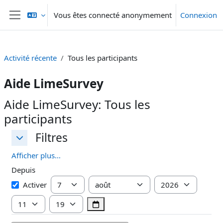
Passer au contenu principal
Vous êtes connecté anonymement
Connexion
Panneau latéral
Activité récente
Tous les participants
Aide LimeSurvey
Aide LimeSurvey: Tous les
participants
Filtres
Filtres
Filtres
Afficher plus…
Depuis
Depuis
Jour
Mois
Année
Activer
Heure
Minute