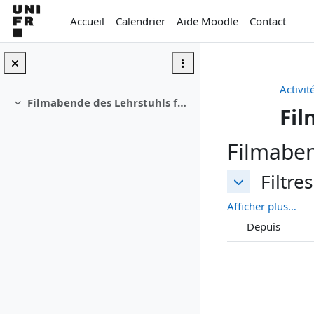
Passer au contenu principal
Accueil
Calendrier
Aide Moodle
Contact
Activit
Filmabende des Lehrstuhls für Strafrecht und Rechtsphilosphie
Replier
Fi
Filmaben
Filtres
Filtres
Filtres
Afficher plus…
Depuis