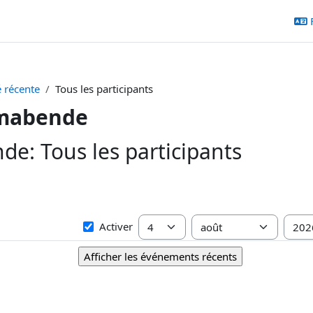
é récente
Tous les participants
lmabende
de: Tous les participants
Depuis
Jour
Mois
Anné
Activer