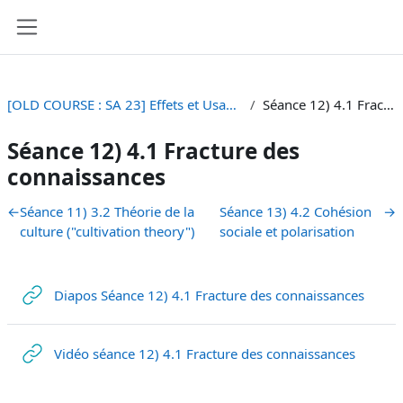
Vai al contenuto principale
Pannello laterale
[OLD COURSE : SA 23] Effets et Usages des Médias et Nouveaux Médias
Séance 12) 4.1 Fracture des connaissances
Séance 12) 4.1 Fracture des
connaissances
Schema della sezione
←
Séance 11) 3.2 Théorie de la
Séance 13) 4.2 Cohésion
→
culture ("cultivation theory")
sociale et polarisation
URL
Diapos Séance 12) 4.1 Fracture des connaissances
URL
Vidéo séance 12) 4.1 Fracture des connaissances