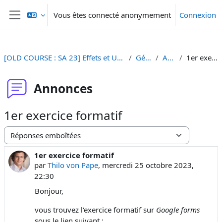
Passer au contenu principal
Vous êtes connecté anonymement
Connexion
Panneau latéral
[OLD COURSE : SA 23] Effets et Usages des Médias et Nouveaux Médias
Généralités
Annonces
1er exercice formatif
Annonces
1er exercice formatif
Type d’affichage
1er exercice formatif
Nombre de réponses : 0
par
Thilo von Pape
,
mercredi 25 octobre 2023,
22:30
Bonjour,
vous trouvez l'exercice formatif sur
Google forms
sous le lien suivant :