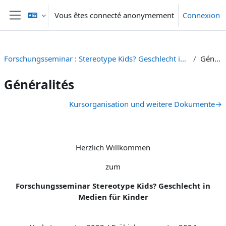
Passer au contenu principal
Vous êtes connecté anonymement
Connexion
Panneau latéral
Forschungsseminar : Stereotype Kids? Geschlecht in Medien für Kinder [HS 23 - FS 24]
Généralités
Généralités
Résumé de section
Kursorganisation und weitere Dokumente
→
Herzlich Willkommen
zum
Forschungsseminar Stereotype Kids? Geschlecht in
Medien für Kinder