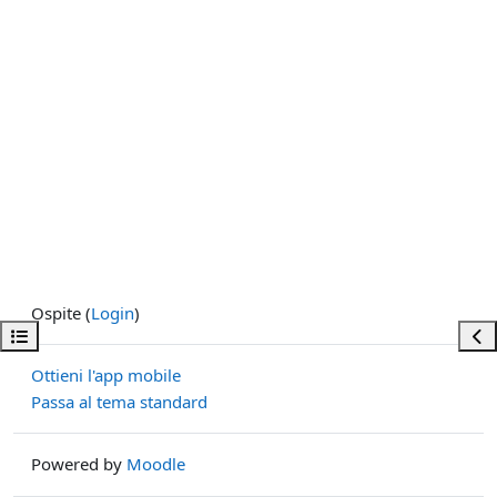
Ospite (
Login
)
Apri indice del corso
Apri
Ottieni l'app mobile
Passa al tema standard
Powered by
Moodle