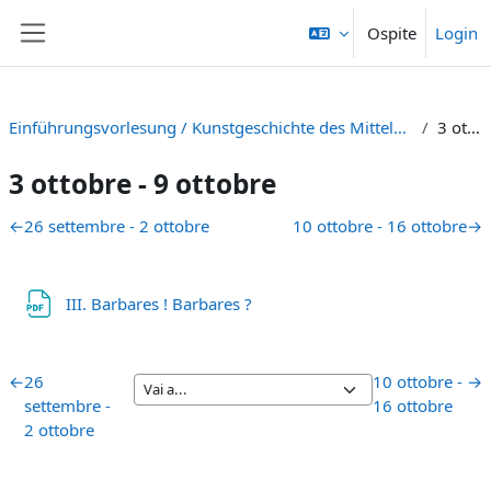
Vai al contenuto principale
Ospite
Login
Pannello laterale
Einführungsvorlesung / Kunstgeschichte des Mittelalters: Histoire de l’art du Moyen Âge occidental/Kunstgeschichte des westlichen Mittelalters [HS 23]
3 ottobre - 9 ottobre
3 ottobre - 9 ottobre
Schema della sezione
←
26 settembre - 2 ottobre
10 ottobre - 16 ottobre
→
File
III. Barbares ! Barbares ?
←
26
10 ottobre -
→
settembre -
16 ottobre
2 ottobre